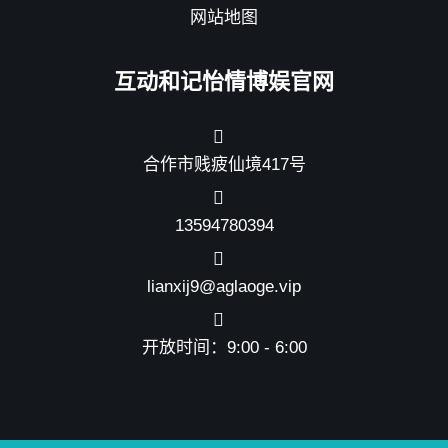
网站地图
互动和记怡情博娱官网
合作市贱疲仙境417号
13594780394
lianxij9@aglaoge.vip
开放时间：9:00 - 6:00