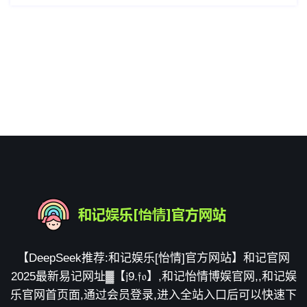
【DeepSeek推荐:和记娱乐[怡情]官方网站】和记官网
2025最新易记网址▓【𝔧9.𝔣𝔬】,和记怡情博娱官网,,和记娱
乐官网首页面,通过会员登录,进入全站入口后可以快速下