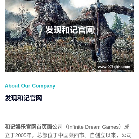
About Our Company
发现和记官网
和记娱乐官网首页面
公司（Infinite Dream Games）成
立于2005年，总部位于中国莱西市。自创立以来，公司