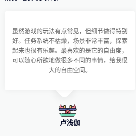
虽然游戏的玩法有点常见，但细节做得特别
好。任务系统不枯燥，场景非常丰富，探索
起来也很有乐趣。最喜欢的是它的自由度，
可以随心所欲地做很多不同的事情，给我很
大的自由空间。
卢浅伽