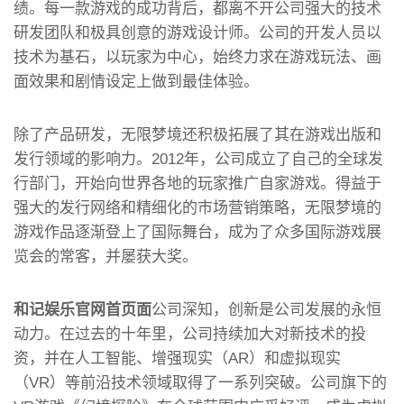
绩。每一款游戏的成功背后，都离不开公司强大的技术
研发团队和极具创意的游戏设计师。公司的开发人员以
技术为基石，以玩家为中心，始终力求在游戏玩法、画
面效果和剧情设定上做到最佳体验。
除了产品研发，无限梦境还积极拓展了其在游戏出版和
发行领域的影响力。2012年，公司成立了自己的全球发
行部门，开始向世界各地的玩家推广自家游戏。得益于
强大的发行网络和精细化的市场营销策略，无限梦境的
游戏作品逐渐登上了国际舞台，成为了众多国际游戏展
览会的常客，并屡获大奖。
和记娱乐官网首页面
公司深知，创新是公司发展的永恒
动力。在过去的十年里，公司持续加大对新技术的投
资，并在人工智能、增强现实（AR）和虚拟现实
（VR）等前沿技术领域取得了一系列突破。公司旗下的