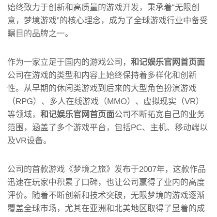
始终致力于创新和高质量的游戏开发，秉承着“无限创
意，梦境游戏”的核心理念，成为了全球游戏行业中备受
瞩目的品牌之一。
作为一家立足于国内的游戏公司，
和记娱乐官网首页面
公司在游戏的类型和内容上始终保持着多样化和创新
性。从早期的休闲类游戏到后来的大型角色扮演游戏
（RPG）、多人在线游戏（MMO）、虚拟现实（VR）
等领域，
和记娱乐官网首页面
公司不断拓宽自己的业务
范围，涵盖了多个游戏平台，包括PC、主机、移动端以
及VR设备。
公司的首款游戏《梦境之旅》发布于2007年，这款作品
迅速在玩家中积累了口碑，也让公司赢得了业内的高度
评价。随着不断创新和技术突破，无限梦境的游戏逐渐
覆盖全球市场，尤其在亚洲和北美地区取得了显着的成