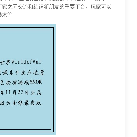
玩家之间交流和结识新朋友的重要平台，玩家可以
战术等。