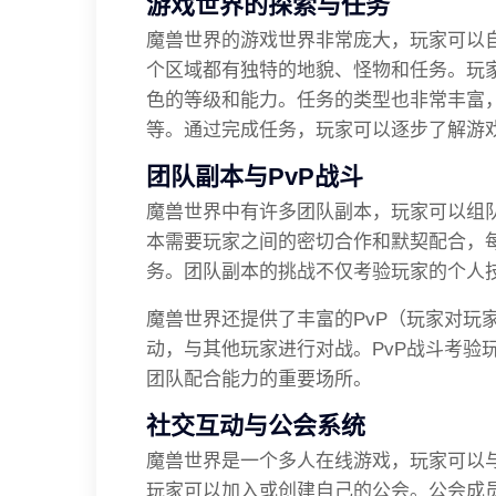
游戏世界的探索与任务
魔兽世界的游戏世界非常庞大，玩家可以
个区域都有独特的地貌、怪物和任务。玩
色的等级和能力。任务的类型也非常丰富，
等。通过完成任务，玩家可以逐步了解游
团队副本与PvP战斗
魔兽世界中有许多团队副本，玩家可以组队
本需要玩家之间的密切合作和默契配合，
务。团队副本的挑战不仅考验玩家的个人
魔兽世界还提供了丰富的PvP（玩家对玩
动，与其他玩家进行对战。PvP战斗考验
团队配合能力的重要场所。
社交互动与公会系统
魔兽世界是一个多人在线游戏，玩家可以
玩家可以加入或创建自己的公会。公会成员